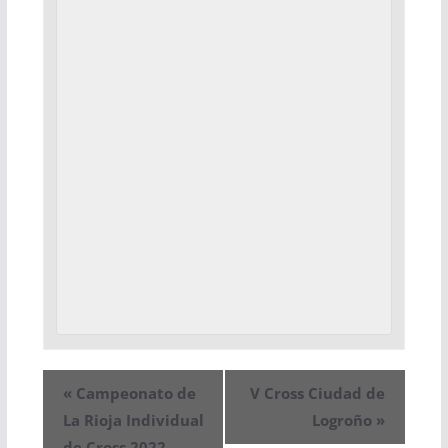
«
Campeonato de
V Cross Ciudad de
La Rioja Individual
Logroño
»
de Cross 2022