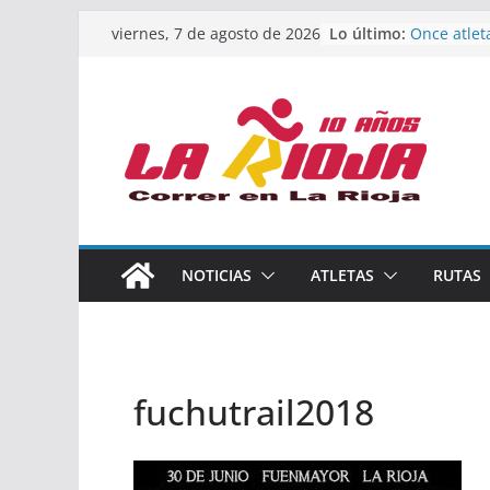
Saltar
Lo último:
Once atlet
viernes, 7 de agosto de 2026
al
podio en 
Absoluto 
contenido
Un bronce 
de finalist
riojana en
El equipo 
Rioja alca
Acuatlón e
Marcos Mo
España abs
Calahorra 
NOTICIAS
ATLETAS
RUTAS
los Naciona
Acuatlón y
fuchutrail2018