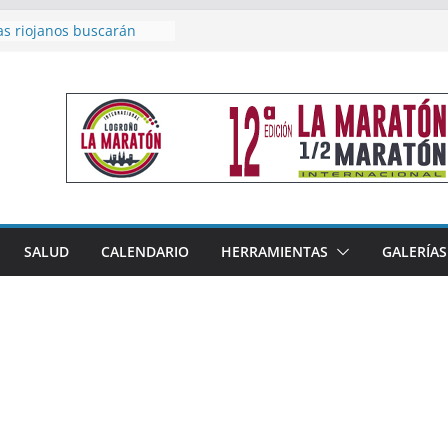
as riojanos buscarán
el Campeonato de España
de Málaga
en 4×400 y tres puestos
a cierran la participación
 en Nacional de Málaga
femenino del Tritones
nza el podio nacional de
n Calahorra
reno, subacampeón de
oluto en Disco
acoge este fin de semana
SALUD
CALENDARIO
HERRAMIENTAS
GALERÍAS
les de Triatlón Cros,
 Duatlón Cros