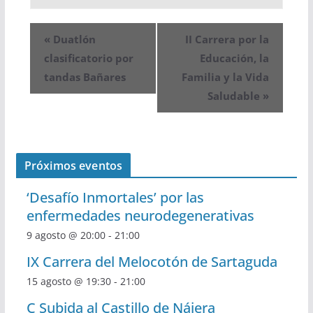
«
Duatlón
II Carrera por la
clasificatorio por
Educación, la
tandas Bañares
Familia y la Vida
Saludable
»
Próximos eventos
‘Desafío Inmortales’ por las
enfermedades neurodegenerativas
9 agosto @ 20:00
-
21:00
IX Carrera del Melocotón de Sartaguda
15 agosto @ 19:30
-
21:00
C Subida al Castillo de Nájera