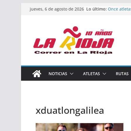
Saltar
Lo último:
Once atleta
jueves, 6 de agosto de 2026
al
podio en e
Absoluto d
contenido
Un bronce e
de finalista
riojana en 
El equipo f
Rioja alcan
Acuatlón en
Marcos Mor
España abso
Calahorra a
NOTICIAS
ATLETAS
RUTAS
los Naciona
Acuatlón y 
xduatlongalilea