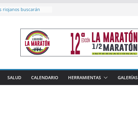
s riojanos buscarán
l Campeonato de España
e Málaga
n 4×400 y tres puestos
 cierran la participación
en Nacional de Málaga
emenino del Tritones
za el podio nacional de
 Calahorra
eno, subacampeón de
luto en Disco
coge este fin de semana
SALUD
CALENDARIO
HERRAMIENTAS
GALERÍAS
les de Triatlón Cros,
Duatlón Cros