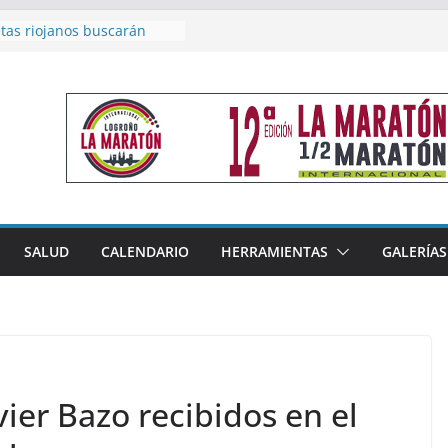
tas riojanos buscarán
 el Campeonato de España
 de Málaga
e en 4×400 y tres puestos
sta cierran la participación
en en Nacional de Málaga
 femenino del Tritones
anza el podio nacional de
 en Calahorra
Moreno, subacampeón de
bsoluto en Disco
a acoge este fin de semana
SALUD
CALENDARIO
HERRAMIENTAS
GALERÍAS
nales de Triatlón Cros,
y Duatlón Cros
vier Bazo recibidos en el