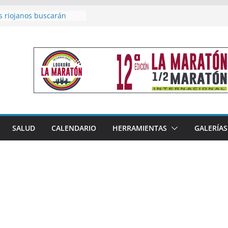
s riojanos buscarán
l Campeonato de España
e Málaga
n 4×400 y tres puestos
 cierran la participación
en Nacional de Málaga
emenino del Tritones
za el podio nacional de
 Calahorra
eno, subacampeón de
luto en Disco
coge este fin de semana
SALUD
CALENDARIO
HERRAMIENTAS
GALERÍAS
les de Triatlón Cros,
Duatlón Cros