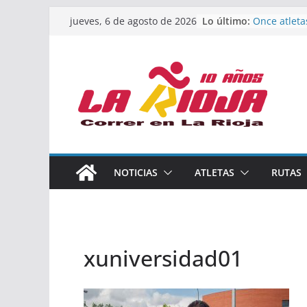
Saltar
Lo último:
Once atleta
jueves, 6 de agosto de 2026
al
podio en e
Absoluto d
contenido
Un bronce e
de finalista
riojana en 
El equipo f
Rioja alcan
Acuatlón en
Marcos Mor
España abso
Calahorra a
NOTICIAS
ATLETAS
RUTAS
los Naciona
Acuatlón y 
xuniversidad01