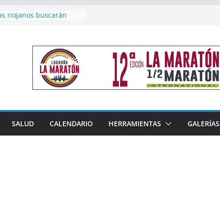
as riojanos buscarán
el Campeonato de España
de Málaga
en 4×400 y tres puestos
a cierran la participación
 en Nacional de Málaga
femenino del Tritones
nza el podio nacional de
n Calahorra
reno, subacampeón de
oluto en Disco
acoge este fin de semana
SALUD
CALENDARIO
HERRAMIENTAS
GALERÍAS
les de Triatlón Cros,
 Duatlón Cros