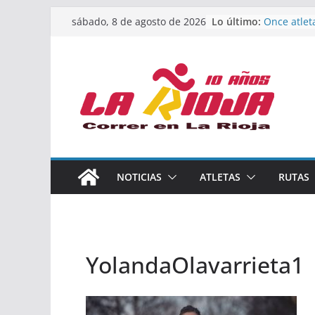
Saltar
Lo último:
Once atlet
sábado, 8 de agosto de 2026
al
podio en 
Absoluto 
contenido
Un bronce 
de finalist
riojana en
El equipo 
Rioja alca
Acuatlón e
Marcos Mo
España abs
Calahorra 
NOTICIAS
ATLETAS
RUTAS
los Naciona
Acuatlón y
YolandaOlavarrieta1