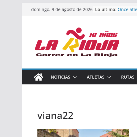
Saltar
Lo último:
Once atle
domingo, 9 de agosto de 2026
al
podio en
Absoluto
contenido
Un bronc
de finali
riojana 
El equipo
Rioja alc
Acuatlón
Marcos 
España a
Calahorr
NOTICIAS
ATLETAS
RUTAS
los Nacio
Acuatlón 
viana22