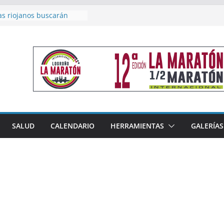
as riojanos buscarán
el Campeonato de España
de Málaga
en 4×400 y tres puestos
a cierran la participación
 en Nacional de Málaga
femenino del Tritones
nza el podio nacional de
n Calahorra
reno, subacampeón de
oluto en Disco
acoge este fin de semana
SALUD
CALENDARIO
HERRAMIENTAS
GALERÍAS
les de Triatlón Cros,
 Duatlón Cros