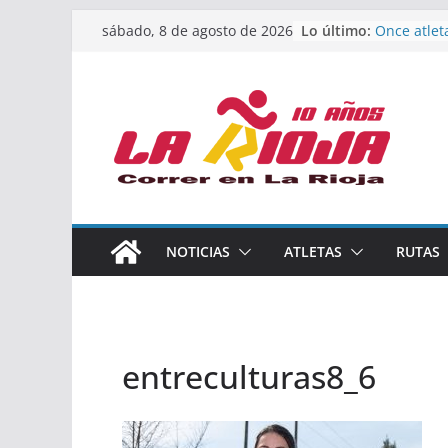
Saltar
Lo último:
Once atlet
sábado, 8 de agosto de 2026
al
podio en 
Absoluto 
contenido
Un bronce 
de finalist
riojana en
El equipo 
Rioja alca
Acuatlón e
Marcos Mo
España abs
Calahorra 
NOTICIAS
ATLETAS
RUTAS
los Naciona
Acuatlón y
entreculturas8_6