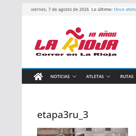
Saltar
Lo último:
Once atlet
viernes, 7 de agosto de 2026
al
podio en 
Absoluto 
contenido
Un bronce 
de finalist
riojana en
El equipo 
Rioja alca
Acuatlón e
Marcos Mo
España abs
Calahorra 
NOTICIAS
ATLETAS
RUTAS
los Naciona
Acuatlón y
etapa3ru_3