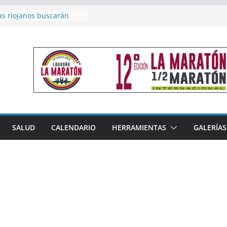
as riojanos buscarán
el Campeonato de España
de Málaga
en 4×400 y tres puestos
a cierran la participación
 en Nacional de Málaga
femenino del Tritones
nza el podio nacional de
n Calahorra
reno, subacampeón de
oluto en Disco
acoge este fin de semana
SALUD
CALENDARIO
HERRAMIENTAS
GALERÍAS
les de Triatlón Cros,
 Duatlón Cros