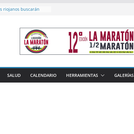
s riojanos buscarán
l Campeonato de España
e Málaga
en 4×400 y tres puestos
 cierran la participación
 en Nacional de Málaga
emenino del Tritones
za el podio nacional de
n Calahorra
reno, subacampeón de
oluto en Disco
acoge este fin de semana
SALUD
CALENDARIO
HERRAMIENTAS
GALERÍAS
les de Triatlón Cros,
Duatlón Cros