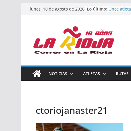
Saltar
Lo último:
Once atleta
lunes, 10 de agosto de 2026
al
podio en e
Absoluto d
contenido
Un bronce 
de finalista
riojana en
El equipo f
Rioja alcan
Acuatlón e
Marcos Mo
España abs
Calahorra 
NOTICIAS
ATLETAS
RUTAS
los Naciona
Acuatlón y 
ctoriojanaster21