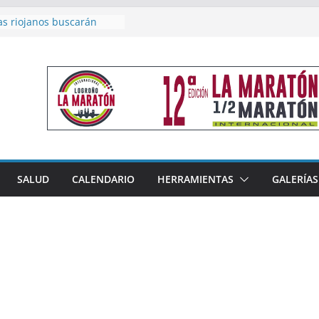
as riojanos buscarán
el Campeonato de España
de Málaga
en 4×400 y tres puestos
a cierran la participación
 en Nacional de Málaga
femenino del Tritones
nza el podio nacional de
n Calahorra
reno, subacampeón de
oluto en Disco
acoge este fin de semana
SALUD
CALENDARIO
HERRAMIENTAS
GALERÍAS
les de Triatlón Cros,
 Duatlón Cros