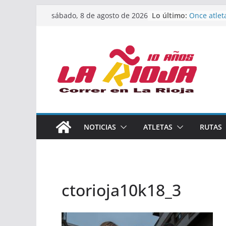
Saltar
Lo último:
Once atlet
sábado, 8 de agosto de 2026
al
podio en 
Absoluto 
contenido
Un bronce 
de finalist
riojana en
El equipo 
Rioja alca
Acuatlón e
Marcos Mo
España abs
Calahorra 
NOTICIAS
ATLETAS
RUTAS
los Naciona
Acuatlón y
ctorioja10k18_3