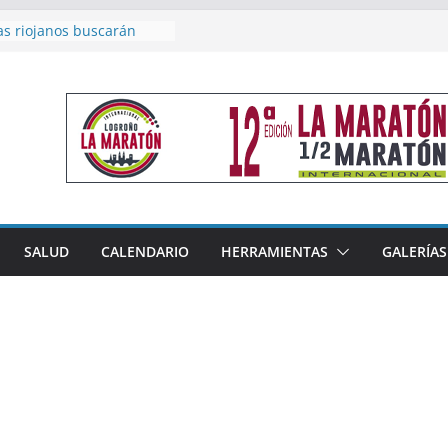
as riojanos buscarán
el Campeonato de España
de Málaga
en 4×400 y tres puestos
a cierran la participación
 en Nacional de Málaga
femenino del Tritones
nza el podio nacional de
n Calahorra
reno, subacampeón de
oluto en Disco
acoge este fin de semana
SALUD
CALENDARIO
HERRAMIENTAS
GALERÍAS
les de Triatlón Cros,
 Duatlón Cros