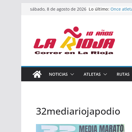
Saltar
Lo último:
Once atlet
sábado, 8 de agosto de 2026
al
podio en 
Absoluto 
contenido
Un bronce 
de finalist
riojana en
El equipo 
Rioja alca
Acuatlón e
Marcos Mo
España abs
Calahorra 
NOTICIAS
ATLETAS
RUTAS
los Naciona
Acuatlón y
32mediariojapodio