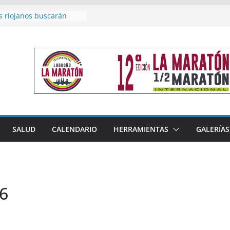
s riojanos buscarán
l Campeonato de España
e Málaga
n 4×400 y tres puestos
 cierran la participación
en Nacional de Málaga
emenino del Tritones
za el podio nacional de
 Calahorra
eno, subacampeón de
luto en Disco
coge este fin de semana
SALUD
CALENDARIO
HERRAMIENTAS
GALERÍAS
les de Triatlón Cros,
Duatlón Cros
6