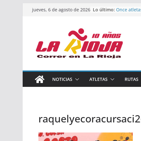
Saltar
Lo último:
Once atleta
jueves, 6 de agosto de 2026
al
podio en e
Absoluto d
contenido
Un bronce e
de finalista
riojana en 
El equipo f
Rioja alcan
Acuatlón en
Marcos Mor
España abso
Calahorra a
NOTICIAS
ATLETAS
RUTAS
los Naciona
Acuatlón y 
raquelyecoracursaci2