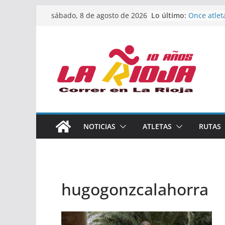
Saltar
Lo último:
Once atlet
sábado, 8 de agosto de 2026
al
podio en 
Absoluto 
contenido
Un bronce 
de finalist
riojana en
El equipo 
Rioja alca
Acuatlón e
Marcos Mo
España abs
Calahorra 
NOTICIAS
ATLETAS
RUTAS
los Naciona
Acuatlón y
hugogonzcalahorra