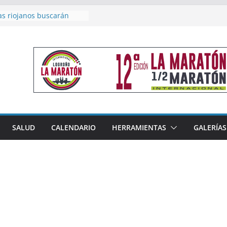
as riojanos buscarán
el Campeonato de España
de Málaga
en 4×400 y tres puestos
a cierran la participación
 en Nacional de Málaga
femenino del Tritones
nza el podio nacional de
n Calahorra
reno, subacampeón de
oluto en Disco
acoge este fin de semana
SALUD
CALENDARIO
HERRAMIENTAS
GALERÍAS
les de Triatlón Cros,
 Duatlón Cros