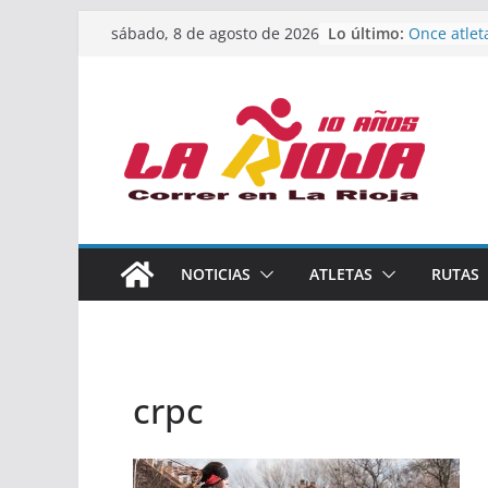
Saltar
Lo último:
Once atlet
sábado, 8 de agosto de 2026
al
podio en 
Absoluto 
contenido
Un bronce 
de finalist
riojana en
El equipo 
Rioja alca
Acuatlón e
Marcos Mo
España abs
Calahorra 
NOTICIAS
ATLETAS
RUTAS
los Naciona
Acuatlón y
crpc