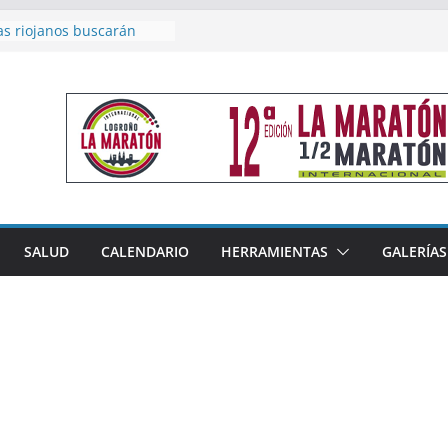
as riojanos buscarán
el Campeonato de España
de Málaga
en 4×400 y tres puestos
a cierran la participación
 en Nacional de Málaga
femenino del Tritones
nza el podio nacional de
n Calahorra
reno, subacampeón de
oluto en Disco
acoge este fin de semana
SALUD
CALENDARIO
HERRAMIENTAS
GALERÍAS
les de Triatlón Cros,
 Duatlón Cros