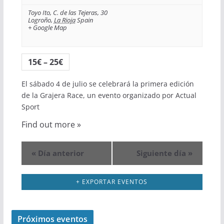
c
ó
Toyo Ito,
C. de las Tejeras, 30
i
Logroño
,
La Rioja
Spain
n
+ Google Map
ó
d
n
15€ – 25€
e
d
b
El sábado 4 de julio se celebrará la primera edición
de la Grajera Race, un evento organizado por Actual
e
ú
Sport
v
s
Find out more »
i
q
«
Día anterior
Siguiente día
»
s
u
+ EXPORTAR EVENTOS
t
e
a
d
Próximos eventos