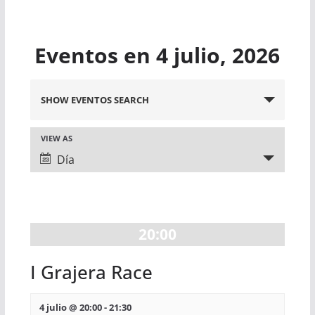
Eventos en 4 julio, 2026
N
SHOW EVENTOS SEARCH
a
N
VIEW AS
v
Día
a
e
v
g
e
a
20:00
g
c
I Grajera Race
a
i
4 julio @ 20:00
-
21:30