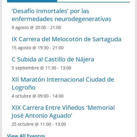
s
a
‘Desafío Inmortales’ por las
d
y
enfermedades neurodegenerativas
e
v
9 agosto @ 20:00
-
21:00
E
IX Carrera del Melocotón de Sartaguda
i
15 agosto @ 19:30
-
21:00
v
s
C Subida al Castillo de Nájera
e
t
5 septiembre @ 11:30
-
13:00
n
a
XII Maratón Internacional Ciudad de
Logroño
t
s
4 octubre @ 09:00
-
14:00
o
d
XIX Carrera Entre Viñedos ‘Memorial
e
José Antonio Aguado’
25 octubre @ 11:00
-
13:00
E
View All Eventos