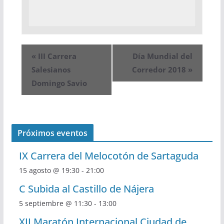
«
III Carrera
Día Mundial del
Salesianos
Corredor 2018
»
Domingo Savio
Próximos eventos
IX Carrera del Melocotón de Sartaguda
15 agosto @ 19:30
-
21:00
C Subida al Castillo de Nájera
5 septiembre @ 11:30
-
13:00
XII Maratón Internacional Ciudad de