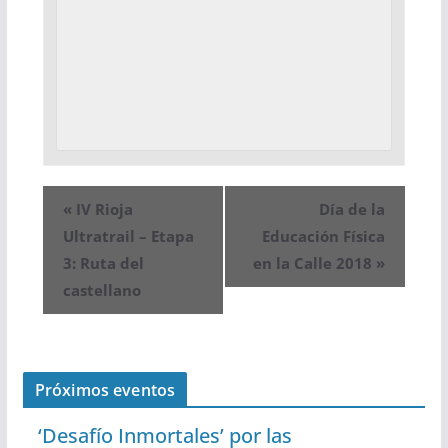
«
IV Rioja
Día de la
Ultratrail – Etapa
Educación Física
3: Ruta del
en la Calle 2018
»
castellano
Próximos eventos
‘Desafío Inmortales’ por las