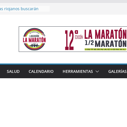
as riojanos buscarán
el Campeonato de España
de Málaga
en 4×400 y tres puestos
a cierran la participación
 en Nacional de Málaga
femenino del Tritones
nza el podio nacional de
n Calahorra
reno, subacampeón de
oluto en Disco
acoge este fin de semana
SALUD
CALENDARIO
HERRAMIENTAS
GALERÍAS
les de Triatlón Cros,
 Duatlón Cros