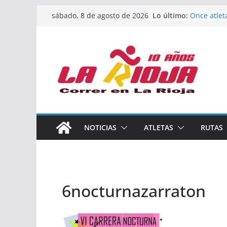
Saltar
Lo último:
Once atlet
sábado, 8 de agosto de 2026
al
podio en 
Absoluto 
contenido
Un bronce 
de finalist
riojana en
El equipo 
Rioja alca
Acuatlón e
Marcos Mo
España abs
Calahorra 
NOTICIAS
ATLETAS
RUTAS
los Naciona
Acuatlón y
6nocturnazarraton