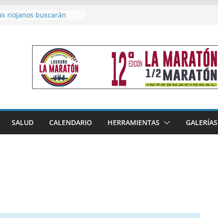
as riojanos buscarán
el Campeonato de España
de Málaga
en 4×400 y tres puestos
a cierran la participación
 en Nacional de Málaga
femenino del Tritones
nza el podio nacional de
n Calahorra
reno, subacampeón de
oluto en Disco
acoge este fin de semana
SALUD
CALENDARIO
HERRAMIENTAS
GALERÍAS
les de Triatlón Cros,
 Duatlón Cros