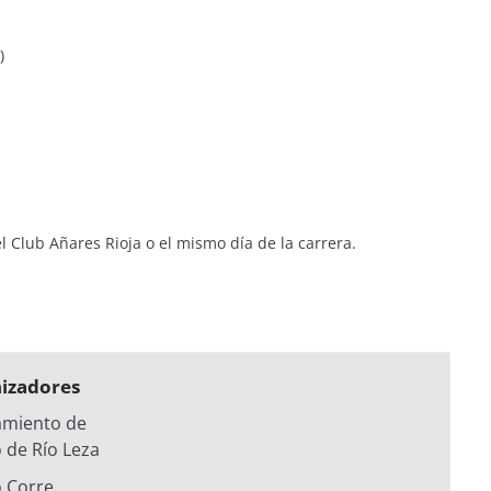
)
l Club Añares Rioja
o el mismo día de la carrera.
izadores
amiento de
o de Río Leza
o Corre