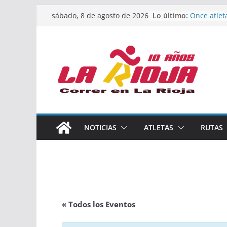
Saltar
Lo último:
Once atlet
sábado, 8 de agosto de 2026
al
podio en 
Absoluto 
contenido
Un bronce 
de finalist
riojana en
El equipo 
Rioja alca
Acuatlón e
Marcos Mo
España abs
Calahorra 
NOTICIAS
ATLETAS
RUTAS
los Naciona
Acuatlón y
« Todos los Eventos