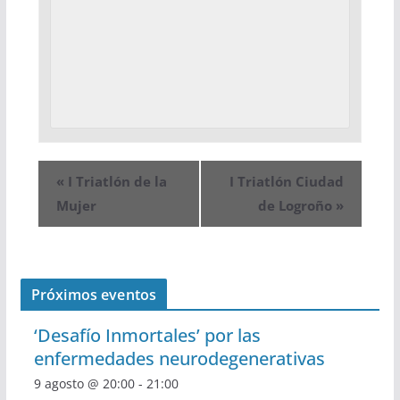
«
I Triatlón de la
I Triatlón Ciudad
Mujer
de Logroño
»
Próximos eventos
‘Desafío Inmortales’ por las
enfermedades neurodegenerativas
9 agosto @ 20:00
-
21:00