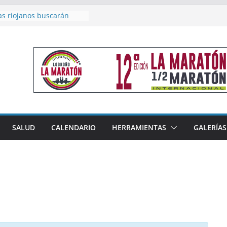
acoge este fin de semana
les de Triatlón Cros,
 Duatlón Cros
as riojanos buscarán
el Campeonato de España
de Málaga
en 4×400 y tres puestos
a cierran la participación
 en Nacional de Málaga
femenino del Tritones
nza el podio nacional de
n Calahorra
SALUD
CALENDARIO
HERRAMIENTAS
GALERÍAS
reno, subacampeón de
oluto en Disco