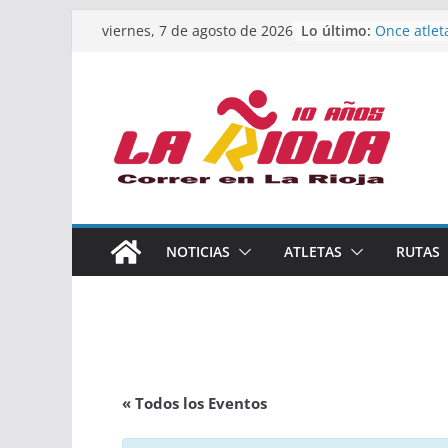
Calahorra 
Saltar
Lo último:
viernes, 7 de agosto de 2026
los Naciona
al
Acuatlón y
Once atlet
contenido
podio en 
Absoluto 
Un bronce 
de finalist
riojana en
El equipo 
Rioja alca
Acuatlón e
NOTICIAS
ATLETAS
RUTAS
Marcos Mo
España abs
« Todos los Eventos