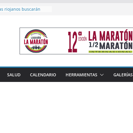
as riojanos buscarán
el Campeonato de España
de Málaga
en 4×400 y tres puestos
a cierran la participación
 en Nacional de Málaga
femenino del Tritones
nza el podio nacional de
n Calahorra
reno, subacampeón de
oluto en Disco
acoge este fin de semana
SALUD
CALENDARIO
HERRAMIENTAS
GALERÍAS
les de Triatlón Cros,
 Duatlón Cros