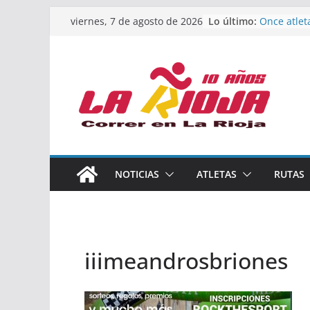
Saltar
Lo último:
Once atlet
viernes, 7 de agosto de 2026
al
podio en 
Absoluto 
contenido
Un bronce 
de finalist
riojana en
El equipo 
Rioja alca
Acuatlón e
Marcos Mo
España abs
Calahorra 
NOTICIAS
ATLETAS
RUTAS
los Naciona
Acuatlón y
iiimeandrosbriones