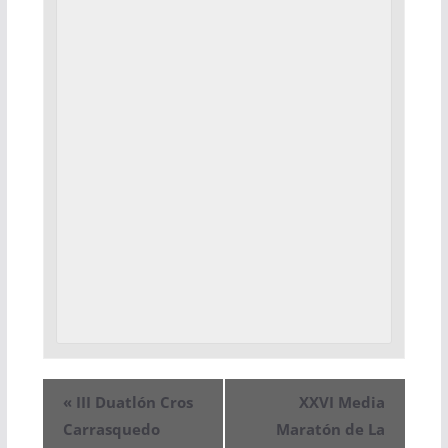
«
III Duatlón Cros
XXVI Media
Carrasquedo
Maratón de La