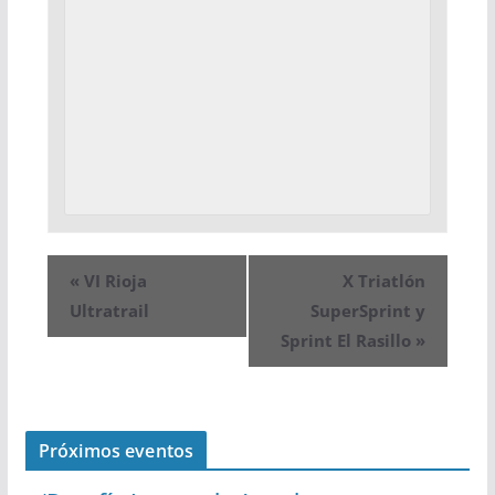
«
VI Rioja
X Triatlón
Ultratrail
SuperSprint y
Sprint El Rasillo
»
Próximos eventos