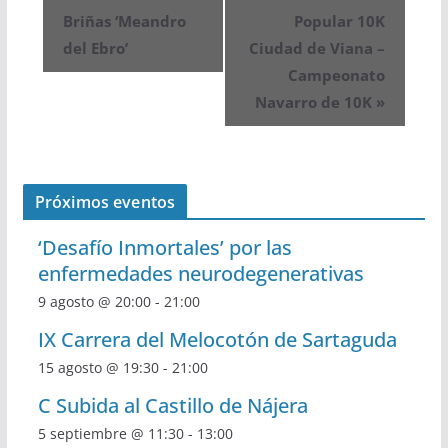
Briñas ‘Meandro
Popular 10K
del Ebro’
Ciudad de Viana –
Campeonato
Navarro de 10K
»
Próximos eventos
‘Desafío Inmortales’ por las
enfermedades neurodegenerativas
9 agosto @ 20:00
-
21:00
IX Carrera del Melocotón de Sartaguda
15 agosto @ 19:30
-
21:00
C Subida al Castillo de Nájera
5 septiembre @ 11:30
-
13:00