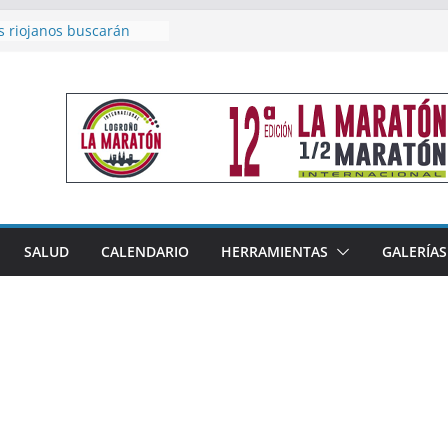
s riojanos buscarán
l Campeonato de España
e Málaga
n 4×400 y tres puestos
 cierran la participación
en Nacional de Málaga
emenino del Tritones
za el podio nacional de
 Calahorra
eno, subacampeón de
luto en Disco
coge este fin de semana
SALUD
CALENDARIO
HERRAMIENTAS
GALERÍAS
les de Triatlón Cros,
Duatlón Cros