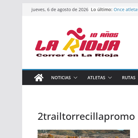
Saltar
Lo último:
Once atleta
jueves, 6 de agosto de 2026
al
podio en e
Absoluto d
contenido
Un bronce e
de finalista
riojana en 
El equipo f
Rioja alcan
Acuatlón en
Marcos Mor
España abso
Calahorra a
NOTICIAS
ATLETAS
RUTAS
los Naciona
Acuatlón y 
2trailtorrecillapromo