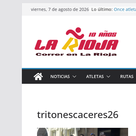
Saltar
Lo último:
Once atlet
viernes, 7 de agosto de 2026
al
podio en 
Absoluto 
contenido
Un bronce 
de finalist
riojana en
El equipo 
Rioja alca
Acuatlón e
Marcos Mo
España abs
Calahorra 
NOTICIAS
ATLETAS
RUTAS
los Naciona
Acuatlón y
tritonescaceres26