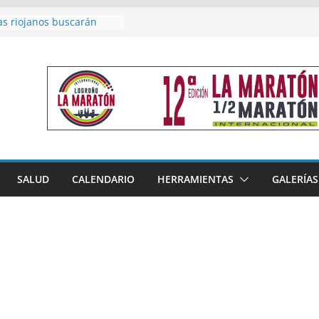
as riojanos buscarán
el Campeonato de España
de Málaga
en 4×400 y tres puestos
a cierran la participación
 en Nacional de Málaga
femenino del Tritones
nza el podio nacional de
n Calahorra
reno, subacampeón de
oluto en Disco
acoge este fin de semana
SALUD
CALENDARIO
HERRAMIENTAS
GALERÍAS
les de Triatlón Cros,
 Duatlón Cros