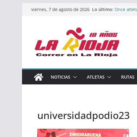
Saltar
Lo último:
Once atlet
viernes, 7 de agosto de 2026
al
podio en 
Absoluto 
contenido
Un bronce 
de finalist
riojana en
El equipo 
Rioja alca
Acuatlón e
Marcos Mo
España abs
Calahorra 
NOTICIAS
ATLETAS
RUTAS
los Naciona
Acuatlón y
universidadpodio23