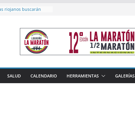
as riojanos buscarán
el Campeonato de España
de Málaga
en 4×400 y tres puestos
a cierran la participación
 en Nacional de Málaga
femenino del Tritones
nza el podio nacional de
n Calahorra
reno, subacampeón de
oluto en Disco
acoge este fin de semana
SALUD
CALENDARIO
HERRAMIENTAS
GALERÍAS
les de Triatlón Cros,
 Duatlón Cros