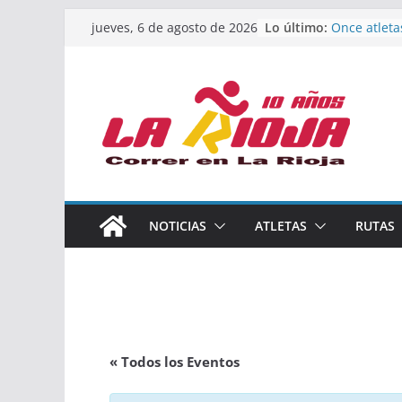
Saltar
Lo último:
Once atleta
jueves, 6 de agosto de 2026
al
podio en e
Absoluto d
contenido
Un bronce e
de finalista
riojana en 
El equipo f
Rioja alcan
Acuatlón en
Marcos Mor
España abso
Calahorra a
NOTICIAS
ATLETAS
RUTAS
los Naciona
Acuatlón y 
« Todos los Eventos