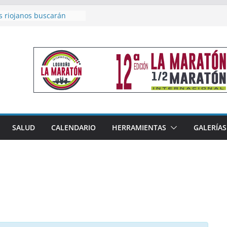
s riojanos buscarán
l Campeonato de España
e Málaga
n 4×400 y tres puestos
 cierran la participación
en Nacional de Málaga
emenino del Tritones
za el podio nacional de
 Calahorra
eno, subacampeón de
luto en Disco
coge este fin de semana
SALUD
CALENDARIO
HERRAMIENTAS
GALERÍAS
les de Triatlón Cros,
Duatlón Cros