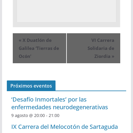
«
X Duatlón de
VI Carrera
Galilea ‘Tierras de
Solidaria de
Ocón’
Ziordia
»
Próximos eventos
‘Desafío Inmortales’ por las
enfermedades neurodegenerativas
9 agosto @ 20:00
-
21:00
IX Carrera del Melocotón de Sartaguda