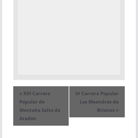
«
XIII Carrera
IV Carrera Popular
Popular de
Los Meandros de
Montaña Salto de
Briones
»
Aradón